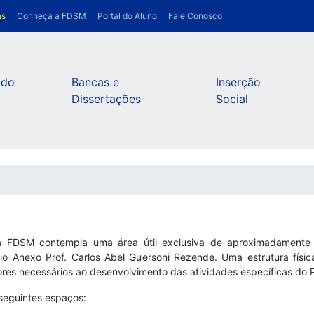
as
Conheça a FDSM
Portal do Aluno
Fale Conosco
 do
Bancas e
Inserção
Dissertações
Social
 FDSM contempla uma área útil exclusiva de aproximadamente 
cio Anexo Prof. Carlos Abel Guersoni Rezende. Uma estrutura fís
tores necessários ao desenvolvimento das atividades específicas do
seguintes espaços: