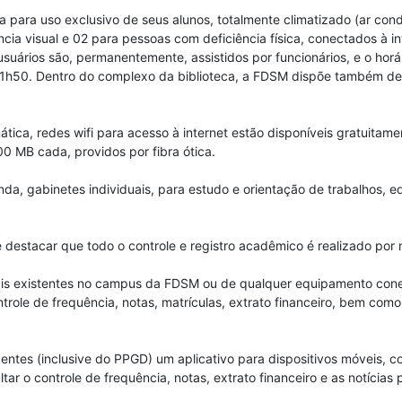
a para uso exclusivo de seus alunos, totalmente climatizado (ar c
ia visual e 02 para pessoas com deficiência física, conectados à i
suários são, permanentemente, assistidos por funcionários, e o horá
1h50. Dentro do complexo da biblioteca, a FDSM dispõe também de u
mática, redes wifi para acesso à internet estão disponíveis gratuit
0 MB cada, providos por fibra ótica.
a, gabinetes individuais, para estudo e orientação de trabalhos,
e destacar que todo o controle e registro acadêmico é realizado por
nais existentes no campus da FDSM ou de qualquer equipamento conec
role de frequência, notas, matrículas, extrato financeiro, bem como 
entes (inclusive do PPGD) um aplicativo para dispositivos móveis, 
tar o controle de frequência, notas, extrato financeiro e as notícias p