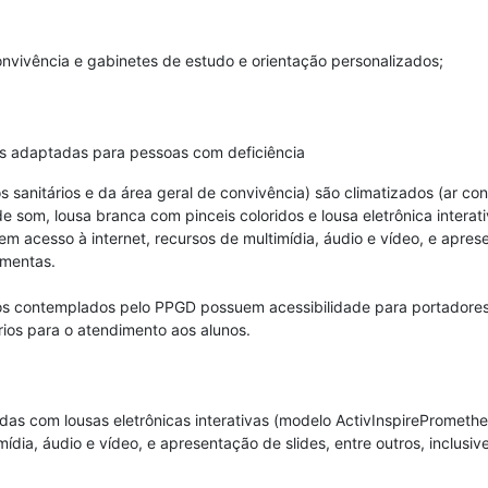
onvivência e gabinetes de estudo e orientação personalizados;
es adaptadas para pessoas com deficiência
 sanitários e da área geral de convivência) são climatizados (ar con
 som, lousa branca com pinceis coloridos e lousa eletrônica intera
 acesso à internet, recursos de multimídia, áudio e vídeo, e apresen
amentas.
 contemplados pelo PPGD possuem acessibilidade para portadores d
rios para o atendimento aos alunos.
as com lousas eletrônicas interativas (modelo ActivInspirePrometh
ídia, áudio e vídeo, e apresentação de slides, entre outros, inclusiv