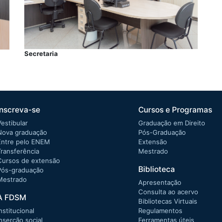
Secretaria
Inscreva-se
Cursos e Programas
Vestibular
Graduação em Direito
Nova graduação
Pós-Graduação
Entre pelo ENEM
Extensão
Transferência
Mestrado
Cursos de extensão
Biblioteca
Pós-graduação
Mestrado
Apresentação
Consulta ao acervo
A FDSM
Bibliotecas Virtuais
nstitucional
Regulamentos
Inserção social
Ferramentas úteis