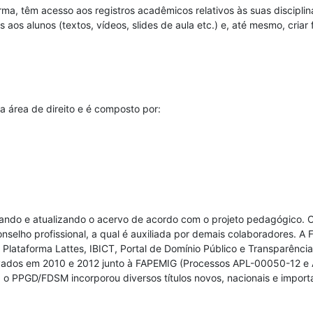
rma, têm acesso aos registros acadêmicos relativos às suas discipli
s aos alunos (textos, vídeos, slides de aula etc.) e, até mesmo, cria
 área de direito e é composto por:
iando e atualizando o acervo de acordo com o projeto pedagógico. 
conselho profissional, a qual é auxiliada por demais colaboradores.
Plataforma Lattes, IBICT, Portal de Domínio Público e Transparência
vados em 2010 e 2012 junto à FAPEMIG (Processos APL-00050-12 e 
S, o PPGD/FDSM incorporou diversos títulos novos, nacionais e impor