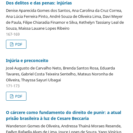
Dos delitos e das penas: injúrias
Denise Aparecida Gomes dos Santos, Ana Carolina da Cruz Correa,
Ana Lúcia Ferreira Pinto, André Souza de Oliveira Lima, Davi Meyer
de Paula, Filipe Chiaradia Finamor e Silva, Kethelyn Tassiany Leal de
Souza, Maissa Lauane Lopes Ribeiro
167-169
PDF
Injúria e preconceito
José Augusto de Carvalho Neto, Brenda Santos Rosa, Eduarda
Tavares, Gabriel Costa Teixeira Sentelho, Mateus Noronha de
Oliveira, Thayssa Sayuri Ubagai
171-173
PDF
O cárcere como fundamento do direito de punir: a atual
prisão brasileira à luz de Cesare Beccaria
Wanderson Gomes de Oliveira, Andressa Thainá Moraes Resende,
Ewllyn Rafaella Alves de Lima, Joyce Lopes de Souza, Yago Vinícius