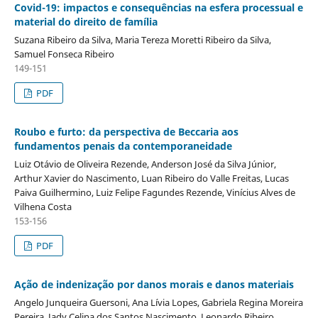
Covid-19: impactos e consequências na esfera processual e
material do direito de família
Suzana Ribeiro da Silva, Maria Tereza Moretti Ribeiro da Silva,
Samuel Fonseca Ribeiro
149-151
PDF
Roubo e furto: da perspectiva de Beccaria aos
fundamentos penais da contemporaneidade
Luiz Otávio de Oliveira Rezende, Anderson José da Silva Júnior,
Arthur Xavier do Nascimento, Luan Ribeiro do Valle Freitas, Lucas
Paiva Guilhermino, Luiz Felipe Fagundes Rezende, Vinícius Alves de
Vilhena Costa
153-156
PDF
Ação de indenização por danos morais e danos materiais
Angelo Junqueira Guersoni, Ana Lívia Lopes, Gabriela Regina Moreira
Pereira, Jady Celina dos Santos Nascimento, Leonardo Ribeiro