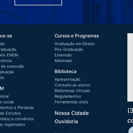
eva-se
Cursos e Programas
lar
Graduação em Direito
raduação
Pós-Graduação
pelo ENEM
Extensão
rência
Mestrado
 de extensão
Biblioteca
aduação
do
Apresentação
Consulta ao acervo
SM
Bibliotecas Virtuais
cional
Regulamentos
o social
Ferramentas úteis
mentos e Portarias
(
Nossa Cidade
 de Estudos
âmbios e convênios
c
Ouvidoria
s registrados