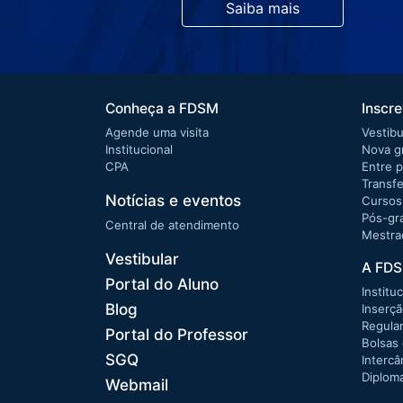
Saiba mais
Conheça a FDSM
Inscr
Agende uma visita
Vestibu
Institucional
Nova g
CPA
Entre 
Transfe
Notícias e eventos
Cursos
Pós-gr
Central de atendimento
Mestra
Vestibular
A FD
Portal do Aluno
Institu
Blog
Inserçã
Regula
Portal do Professor
Bolsas
SGQ
Interc
Diploma
Webmail