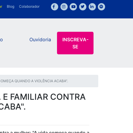
ar
Blog
Colaborador
ão
Ouvidoria
INSCREVA-
SE
 COMEÇA QUANDO A VIOLÊNCIA ACABA".
 E FAMILIAR CONTRA
CABA".
ontra a mulher: "A vida começa quando a