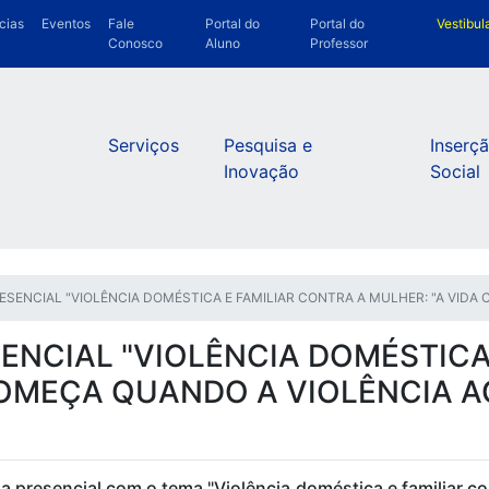
cias
Eventos
Fale
Portal do
Portal do
Vestibul
Conosco
Aluno
Professor
Serviços
Pesquisa e
Inserç
Inovação
Social
RESENCIAL "VIOLÊNCIA DOMÉSTICA E FAMILIAR CONTRA A MULHER: "A VIDA
ENCIAL "VIOLÊNCIA DOMÉSTICA
COMEÇA QUANDO A VIOLÊNCIA A
 presencial com o tema "Violência doméstica e familiar c