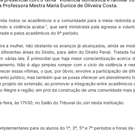
a Professora Mestra Maria Eunice de Oliveira Costa.
nvida todos os acadêmicos e a comunidade para a mesa redonda pr
ando a violência acaba.", que será ministrada pela egressa e volu
drade e pelos acadêmicos do 9º período.
ntra a mulher, não obstante os avanços já alcançados, ainda se mo
 diferentes áreas do Direito, para além do Direito Penal. Tratada 
árias leis. É primordial que haja maior conscientização acerca d
amento. Não é algo simples romper com o ciclo de violência e n
recer essas vítimas, o que, por óbvio, envolve a participação de d
imento jurídico, mas também que se possa oferecer um atendimento 
se projeto de extensão, ao promover a integração entre acadêmicos
o Alegre e região; em prol da construção de uma comunidade mais jus
-feira, às 17h30, no Salão do Tribunal do Júri desta instituição.
mplementares para os alunos do 1º, 3º, 5º e 7º períodos e horas de 