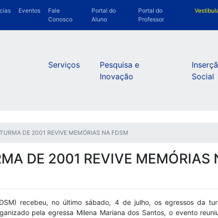
cias
Eventos
Fale
Portal do
Portal do
Vestibul
Conosco
Aluno
Professor
Serviços
Pesquisa e
Inserç
Inovação
Social
S: TURMA DE 2001 REVIVE MEMÓRIAS NA FDSM
RMA DE 2001 REVIVE MEMÓRIAS
FDSM) recebeu, no último sábado, 4 de julho, os egressos da t
nizado pela egressa Milena Mariana dos Santos, o evento reuniu