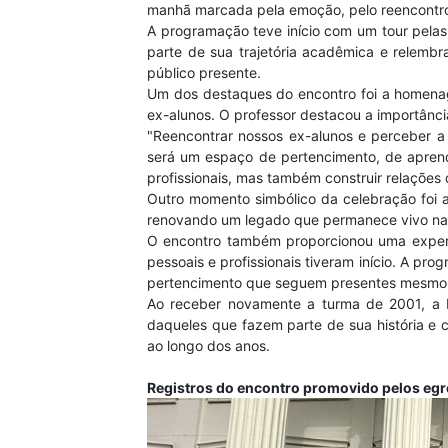
manhã marcada pela emoção, pelo reencontro e 
A programação teve início com um tour pelas
parte de sua trajetória acadêmica e relembr
público presente.
Um dos destaques do encontro foi a homenage
ex-alunos. O professor destacou a importânci
"Reencontrar nossos ex-alunos e perceber a
será um espaço de pertencimento, de aprend
profissionais, mas também construir relações
Outro momento simbólico da celebração foi a
renovando um legado que permanece vivo na i
O encontro também proporcionou uma experiên
pessoais e profissionais tiveram início. A p
pertencimento que seguem presentes mesmo 
Ao receber novamente a turma de 2001, a 
daqueles que fazem parte de sua história e
ao longo dos anos.
Registros do encontro promovido pelos eg