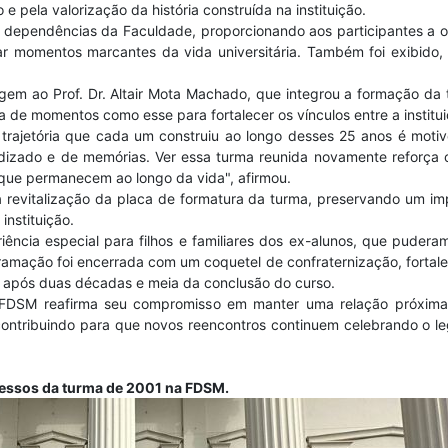
pela valorização da história construída na instituição.
 dependências da Faculdade, proporcionando aos participantes a o
ar momentos marcantes da vida universitária. Também foi exibido,
m ao Prof. Dr. Altair Mota Machado, que integrou a formação da t
a de momentos como esse para fortalecer os vínculos entre a institu
 trajetória que cada um construiu ao longo desses 25 anos é moti
izado e de memórias. Ver essa turma reunida novamente reforça o
 que permanecem ao longo da vida", afirmou.
 revitalização da placa de formatura da turma, preservando um im
nstituição.
cia especial para filhos e familiares dos ex-alunos, que puderam
rogramação foi encerrada com um coquetel de confraternização, forta
após duas décadas e meia da conclusão do curso.
FDSM reafirma seu compromisso em manter uma relação próxima co
 contribuindo para que novos reencontros continuem celebrando o 
ressos da turma de 2001 na FDSM.